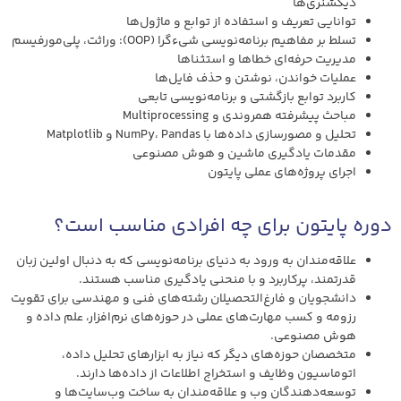
دیکشنری‌ها
توانایی تعریف و استفاده از توابع و ماژول‌ها
تسلط بر مفاهیم برنامه‌نویسی شیءگرا (OOP): وراثت، پلی‌مورفیسم
مدیریت حرفه‌ای خطاها و استثناها
عملیات خواندن، نوشتن و حذف فایل‌ها
کاربرد توابع بازگشتی و برنامه‌نویسی تابعی
مباحث پیشرفته همروندی و Multiprocessing
تحلیل و مصورسازی داده‌ها با NumPy، Pandas و Matplotlib
مقدمات یادگیری ماشین و هوش مصنوعی
اجرای پروژه‌های عملی پایتون
دوره پایتون برای چه افرادی مناسب است؟
علاقه‌مندان به ورود به دنیای برنامه‌نویسی که به دنبال اولین زبان
قدرتمند، پرکاربرد و با منحنی یادگیری مناسب هستند.
دانشجویان و فارغ‌التحصیلان رشته‌های فنی و مهندسی برای تقویت
رزومه و کسب مهارت‌های عملی در حوزه‌های نرم‌افزار، علم داده و
هوش مصنوعی.
متخصصان حوزه‌های دیگر که نیاز به ابزارهای تحلیل داده،
اتوماسیون وظایف و استخراج اطلاعات از داده‌ها دارند.
توسعه‌دهندگان وب و علاقه‌مندان به ساخت وب‌سایت‌ها و