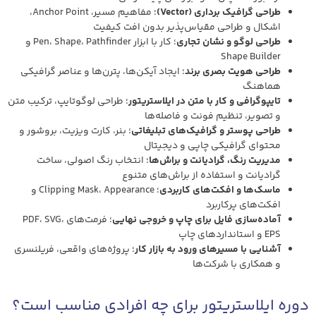
طراحی گرافیک برداری (Vector)
؛ مفاهیم مسیر، Anchor Point،
اشکال و طراحی مقیاس‌پذیر بدون افت کیفیت
طراحی لوگو و نشان تجاری
؛ کار با ابزار Pen، Shape، Pathfinder و
Shape Builder
طراحی هویت بصری برند
؛ ایجاد آیکن‌ها، پترن‌ها و عناصر گرافیکی
هماهنگ
تایپوگرافی و کار با متن در ایلاستریتور
؛ طراحی لوگوتایپ، ترکیب متن
و تصویر، تنظیم فونت و فاصله‌ها
طراحی پوستر و گرافیک‌های تبلیغاتی
؛ بنر، کارت ویزیت، بروشور و
محتوای گرافیکی چاپی و دیجیتال
مدیریت رنگ، گرادیانت و براش‌ها
؛ انتخاب رنگ اصولی، ساخت
گرادیانت و استفاده از براش‌های متنوع
ماسک‌ها و افکت‌های کاربردی
؛ Clipping Mask، Appearance و
افکت‌های پرکاربرد
آماده‌سازی فایل برای چاپ و خروجی نهایی
؛ فرمت‌های PDF، SVG،
EPS و استانداردهای چاپ
آشنایی با مسیرهای ورود به بازار کار
؛ پروژه‌های واقعی، فریلنسری
و همکاری با شرکت‌ها
دوره ایلاستریتور برای چه افرادی مناسب است؟