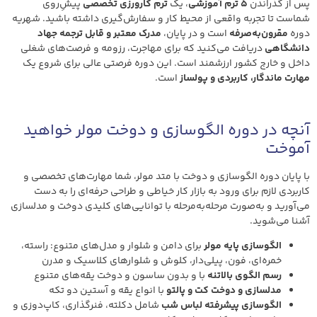
پس از گذراندن
۵ ترم آموزشی
، یک
ترم کارورزی تخصصی
پیش‌ِروی
شماست تا تجربه واقعی از محیط کار و سفارش‌گیری داشته باشید. شهریه
دوره
مقرون‌به‌صرفه
است و در پایان،
مدرک معتبر و قابل ترجمه جهاد
دانشگاهی
دریافت می‌کنید که برای مهاجرت، رزومه و فرصت‌های شغلی
داخل و خارج کشور ارزشمند است. این دوره فرصتی عالی برای شروع یک
مهارت ماندگار، کاربردی و پولساز
است.
آنچه در دوره الگوسازی و دوخت مولر خواهید
آموخت
با پایان دوره الگوسازی و دوخت با متد مولر، شما مهارت‌های تخصصی و
کاربردی لازم برای ورود به بازار کار خیاطی و طراحی حرفه‌ای را به دست
می‌آورید و به‌صورت مرحله‌به‌مرحله با توانایی‌های کلیدی دوخت و مدلسازی
آشنا می‌شوید.
الگوسازی پایه مولر
برای دامن و شلوار و مدل‌های متنوع: راسته،
خمره‌ای، فون، پیلی‌دار، کلوش و شلوارهای کلاسیک و مدرن
رسم الگوی بالاتنه
با و بدون ساسون و دوخت یقه‌های متنوع
مدلسازی و دوخت کت و پالتو
با انواع یقه و آستین دو تکه
الگوسازی پیشرفته لباس شب
شامل دکلته، فنرگذاری، کاپ‌دوزی و